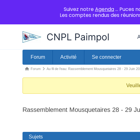
Suivez notre
Agenda
... Puces n
Les comptes rendus des réunions
Aller
CNPL Paimpol
A
au
contenu
Navigation
Forum
Activité
Se connecter
du
Fil
Forum
Au fil de l'eau: Rassemblement Mousquetaires 28 - 29 Juin 2
forum
d’Ariane
du
Veuil
forum –
Vous
Rassemblement Mousquetaires 28 - 29 Ju
êtes
ici :
Sujets