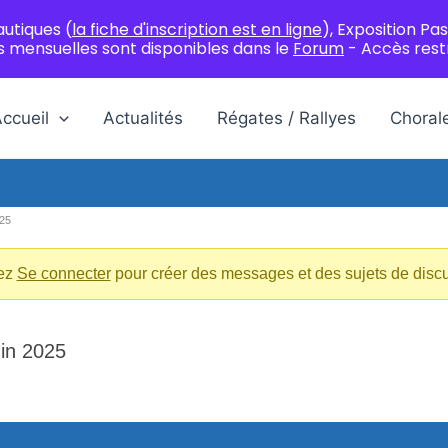
autiques (
la fiche d'inscription est en ligne
), Exposition Pas
 mensuelles sont disponibles dans le
Forum
- Accès res
ccueil
Actualités
Régates / Rallyes
Choral
025
lez
Se connecter
pour créer des messages et des sujets de disc
in 2025