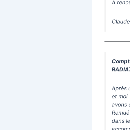
A reno
Claude
Compte
RADIA
Après u
et moi
avons d
Remué 
dans le
accomp