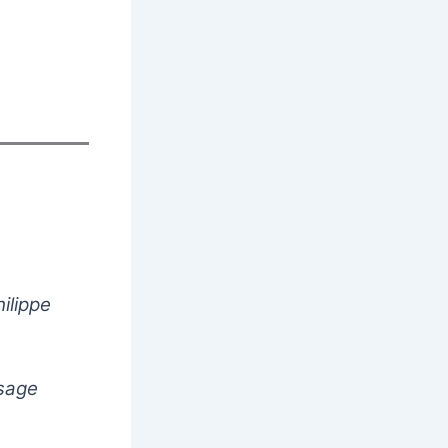
ilippe
ssage