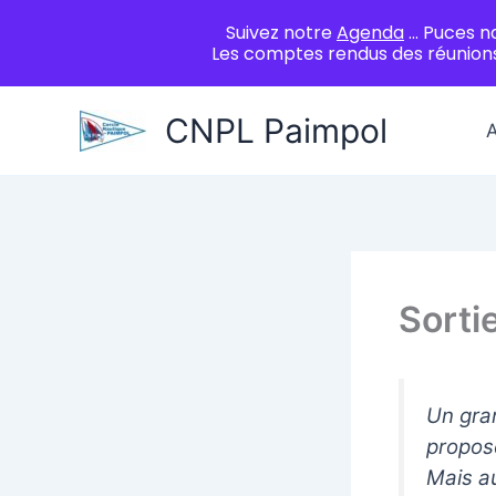
Suivez notre
Agenda
... Puces n
Les comptes rendus des réunions
Aller
CNPL Paimpol
A
au
contenu
Sorti
Un gra
proposé
Mais au