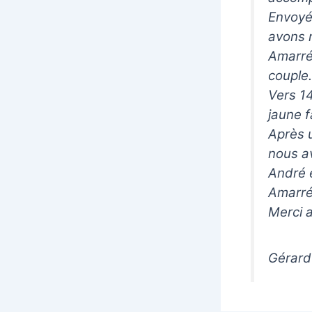
Envoyé 
avons r
Amarré
couple.
Vers 1
jaune f
Après u
nous av
André 
Amarré 
Merci a
Gérard