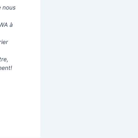
e nous
AWA à
ier
tre,
ment!