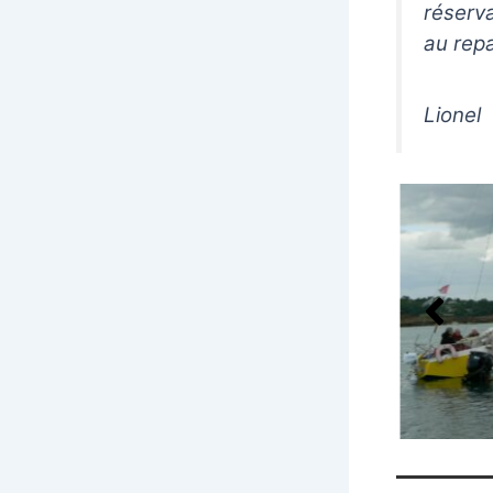
réserva
au repa
Lionel