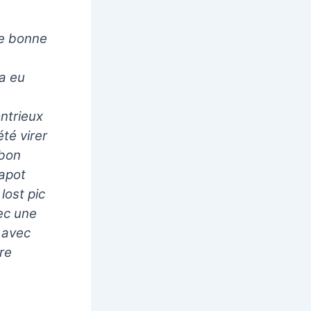
ne bonne
a eu
ntrieux
été virer
 bon
lapot
lost pic
ec une
t avec
re